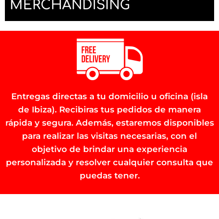
MERCHANDISING
Entregas directas a tu domicilio u oficina (isla
de Ibiza). Recibiras tus pedidos de manera
rápida y segura. Además, estaremos disponibles
para realizar las visitas necesarias, con el
objetivo de brindar una experiencia
personalizada y resolver cualquier consulta que
puedas tener.