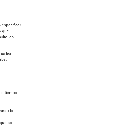
 especificar
a que
ulta las
as las
ebs.
nto tiempo
uando lo
 que se