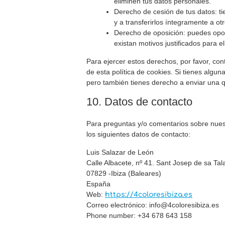
eliminen tus datos personales.
Derecho de cesión de tus datos: ti
y a transferirlos íntegramente a ot
Derecho de oposición: puedes opon
existan motivos justificados para e
Para ejercer estos derechos, por favor, cont
de esta política de cookies. Si tienes algu
pero también tienes derecho a enviar una qu
10. Datos de contacto
Para preguntas y/o comentarios sobre nuest
los siguientes datos de contacto:
Luis Salazar de León
Calle Albacete, nº 41. Sant Josep de sa Tal
07829 -Ibiza (Baleares)
España
Web:
https://4coloresibiza.es
Correo electrónico:
info@4coloresibiza.es
Phone number: +34 678 643 158