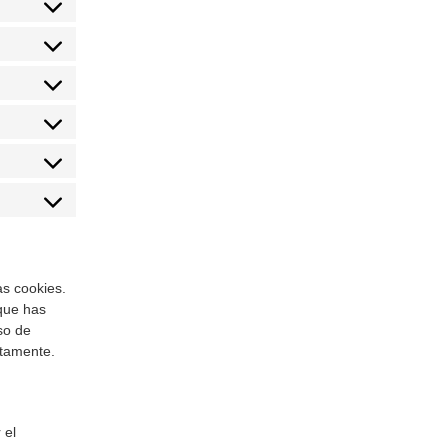
s cookies.
que has
so de
ctamente.
 el