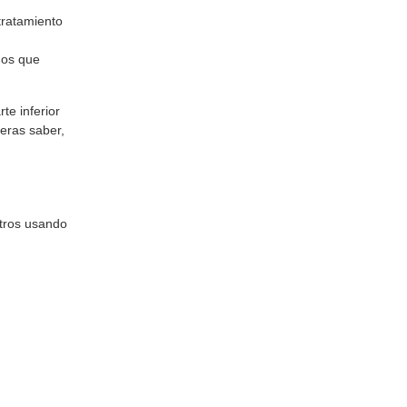
tratamiento
nos que
te inferior
ieras saber,
otros usando