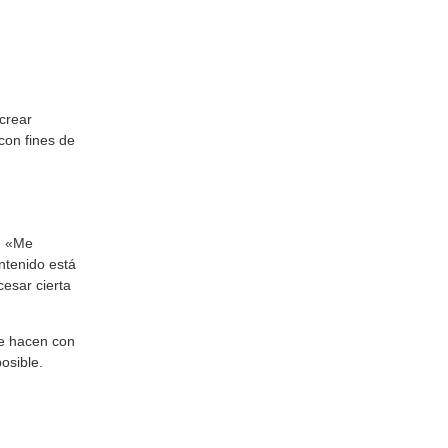
crear
con fines de
: «Me
ntenido está
esar cierta
ue hacen con
osible.