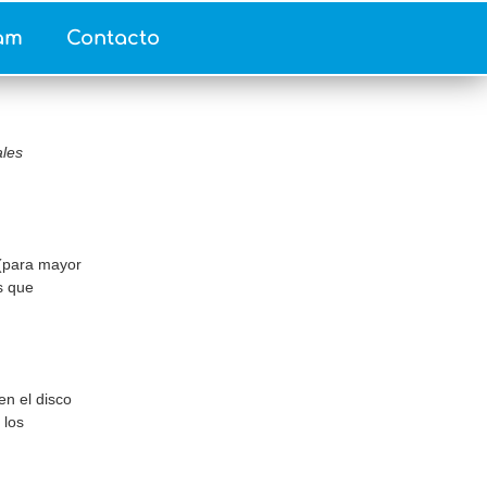
am
Contacto
ales
 (para mayor
s que
n el disco
 los