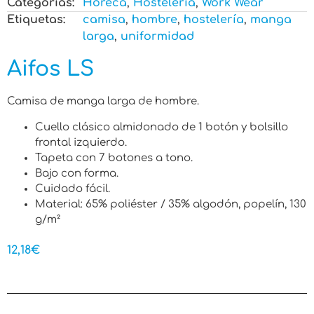
Categorias:
Horeca
,
Hostelería
,
Work Wear
Etiquetas:
camisa
,
hombre
,
hostelería
,
manga
larga
,
uniformidad
Aifos LS
Camisa de manga larga de hombre.
Cuello clásico almidonado de 1 botón y bolsillo
frontal izquierdo.
Tapeta con 7 botones a tono.
Bajo con forma.
Cuidado fácil.
Material: 65% poliéster / 35% algodón, popelín, 130
g/m²
12,18
€