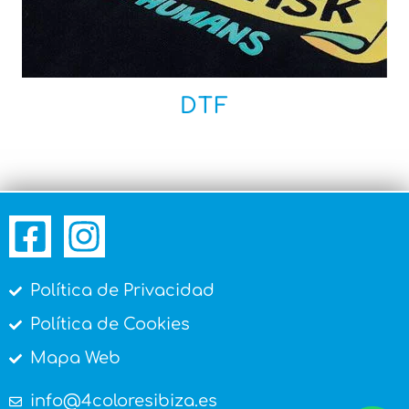
DTF
Política de Privacidad
Política de Cookies
Mapa Web
info@4coloresibiza.es