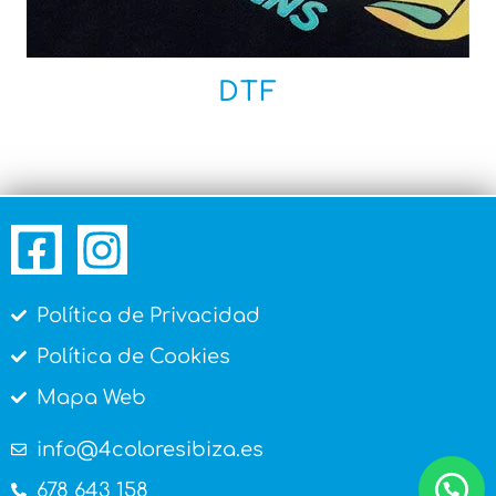
DTF
Política de Privacidad
Política de Cookies
Mapa Web
info@4coloresibiza.es
678 643 158