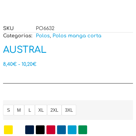
SKU
PO6632
Categorias:
Polos
,
Polos manga corta
AUSTRAL
8,40
€
-
10,20
€
S
M
L
XL
2XL
3XL