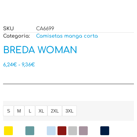
SKU
CA6699
Categoria:
Camisetas manga corta
BREDA WOMAN
6,24
€
-
9,36
€
S
M
L
XL
2XL
3XL