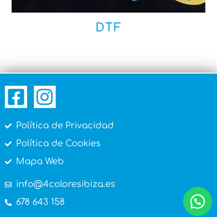
DTF
Política de Privacidad
Política de Cookies
Mapa Web
info@4coloresibiza.es
678 643 158