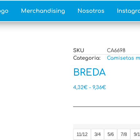
ogo
Merchandising
Nosotros
Instagr
SKU
CA6698
Categoria:
Camisetas m
BREDA
4,32
€
-
9,36
€
11/12
3/4
5/6
7/8
9/