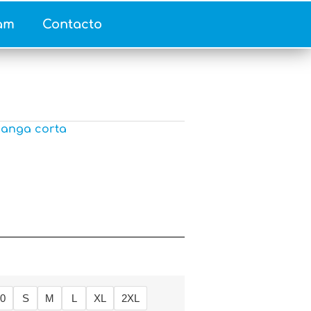
am
Contacto
anga corta
10
S
M
L
XL
2XL