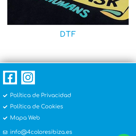
DTF
Política de Privacidad
Política de Cookies
Mapa Web
info@4coloresibiza.es