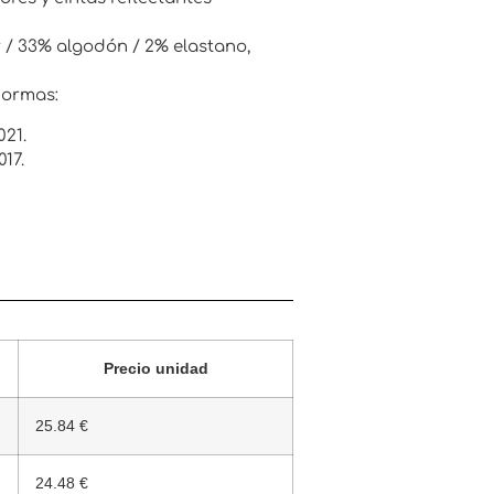
r / 33% algodón / 2% elastano,
normas:
021.
17.
Precio unidad
25.84 €
24.48 €