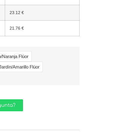
23.12 €
21.76 €
/Naranja Flúor
Jardín/Amarillo Flúor
gunta?