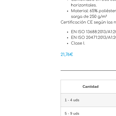
horizontales.
Material: 65% poliéste
sarga de 250 g/m²
Certificación CE según las 
EN ISO 13688:2013/A1:2
EN ISO 20471:2013/A1:20
Clase I.
21,76
€
Cantidad
1 - 4 uds
5 - 9 uds