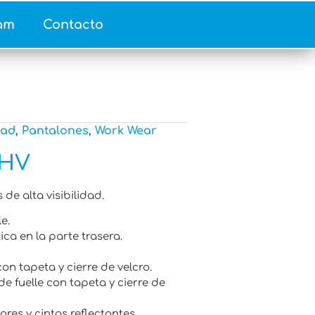
am
Contacto
dad
,
Pantalones
,
Work Wear
 HV
 de alta visibilidad.
e.
ica en la parte trasera.
con tapeta y cierre de velcro.
 de fuelle con tapeta y cierre de
res y cintas reflectantes