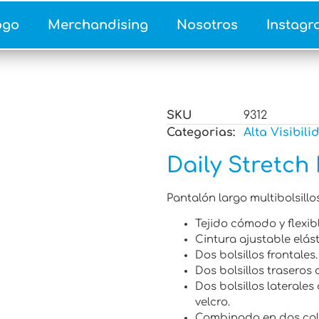
ogo
Merchandising
Nosotros
Instagr
SKU
9312
Categorias:
Alta Visibili
Daily Stretch
Pantalón largo multibolsillos
Tejido cómodo y flexibl
Cintura ajustable elást
Dos bolsillos frontales.
Dos bolsillos traseros 
Dos bolsillos laterales
velcro.
Combinado en dos colo