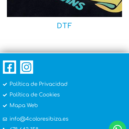
DTF
Política de Privacidad
Política de Cookies
Mapa Web
info@4coloresibiza.es