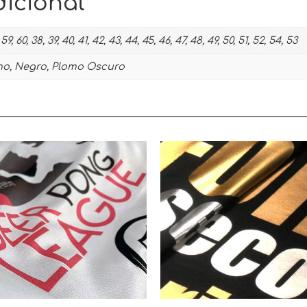
icional
59, 60, 38, 39, 40, 41, 42, 43, 44, 45, 46, 47, 48, 49, 50, 51, 52, 54, 53
no, Negro, Plomo Oscuro