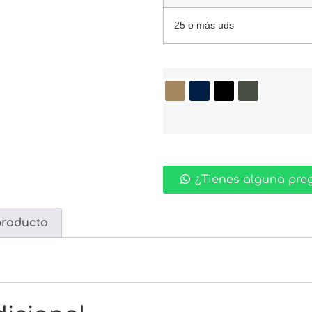
25 o más uds
¿Tienes alguna pre
producto