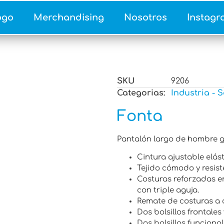
ogo
Merchandising
Nosotros
Instagr
SKU
9206
Categorias:
Industria - S
Fonta
Pantalón largo de hombre g
Cintura ajustable elást
Tejido cómodo y resist
Costuras reforzadas en 
con triple aguja.
Remate de costuras a 
Dos bolsillos frontales
Dos bolsillos funcional