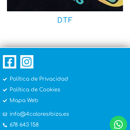
DTF
Política de Privacidad
Política de Cookies
Mapa Web
info@4coloresibiza.es
678 643 158