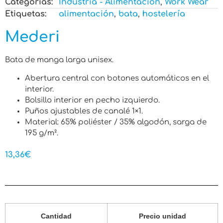
Categorias:
Industria - Alimentación
,
Work Wear
Etiquetas:
alimentación
,
bata
,
hostelería
Mederi
Bata de manga larga unisex.
Abertura central con botones automáticos en el
interior.
Bolsillo interior en pecho izquierdo.
Puños ajustables de canalé 1×1.
Material: 65% poliéster / 35% algodón, sarga de
195 g/m².
13,36
€
Cantidad
Precio unidad