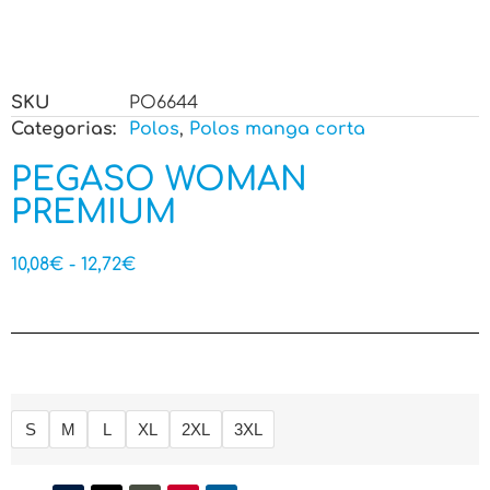
SKU
PO6644
Categorias:
Polos
,
Polos manga corta
PEGASO WOMAN
PREMIUM
10,08
€
-
12,72
€
S
M
L
XL
2XL
3XL