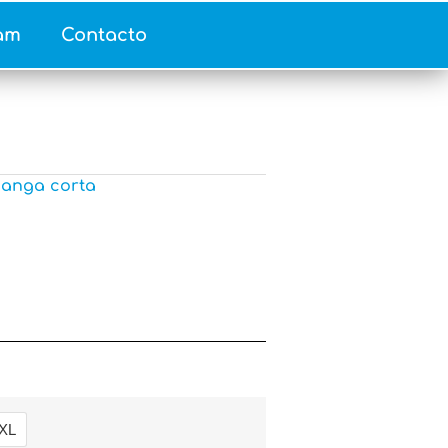
am
Contacto
anga corta
XL