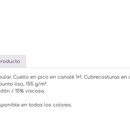
producto
lar. Cuello en pico en canalé 1×1. Cubrecosturas en c
unto liso, 155 g/m².
odón / 15% viscosa.
sponible en todos los colores.