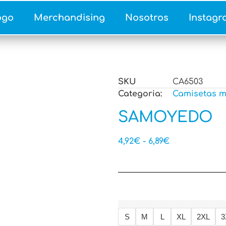
ogo
Merchandising
Nosotros
Instagr
SKU
CA6503
Categoria:
Camisetas m
SAMOYEDO
4,92
€
-
6,89
€
S
M
L
XL
2XL
3