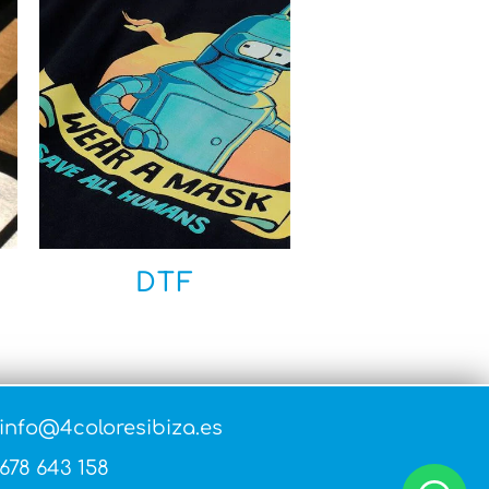
DTF
info@4coloresibiza.es
678 643 158