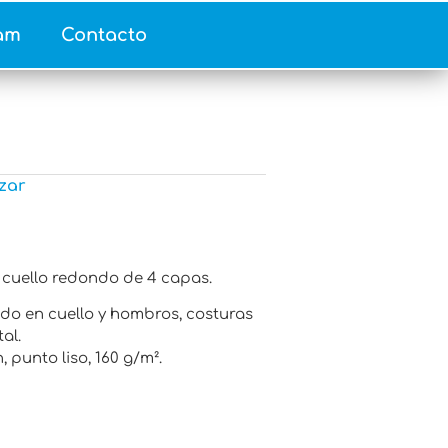
am
Contacto
zar
cuello redondo de 4 capas.
do en cuello y hombros, costuras
tal.
 punto liso, 160 g/m².