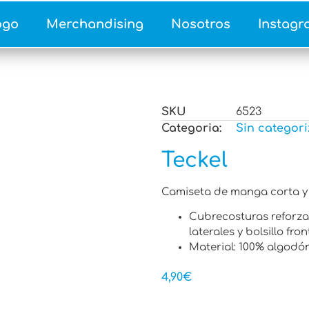
ogo
Merchandising
Nosotros
Instagr
SKU
6523
Categoria:
Sin categori
Teckel
Camiseta de manga corta y 
Cubrecosturas reforza
laterales y bolsillo fron
Material: 100% algodón,
4,90
€