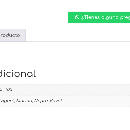
¿Tienes alguna pre
producto
icional
XL, 3XL
 Vigoré, Marino, Negro, Royal