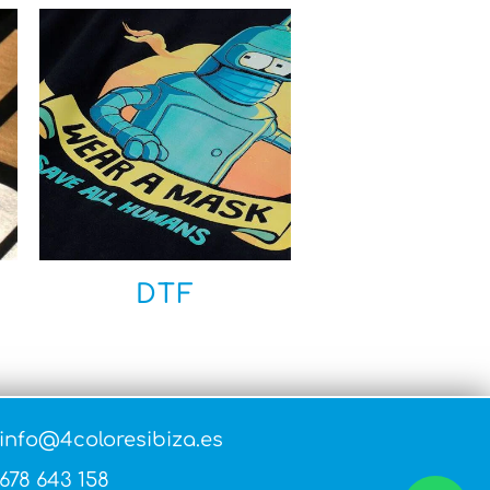
DTF
info@4coloresibiza.es
678 643 158