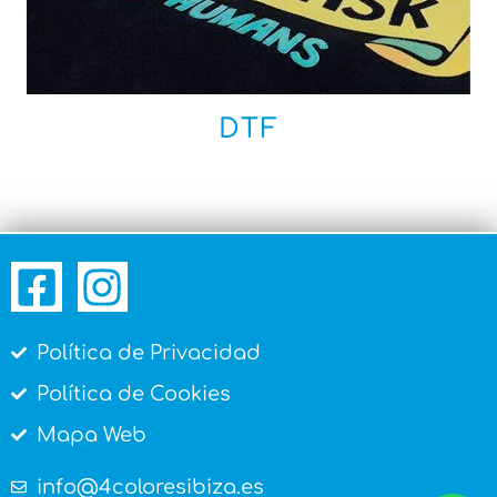
DTF
Política de Privacidad
Política de Cookies
Mapa Web
info@4coloresibiza.es