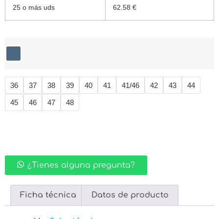
25 o más uds
62.58 €
36
37
38
39
40
41
41/46
42
43
44
45
46
47
48
¿Tienes alguna pregunta?
Ficha técnica
Datos de producto