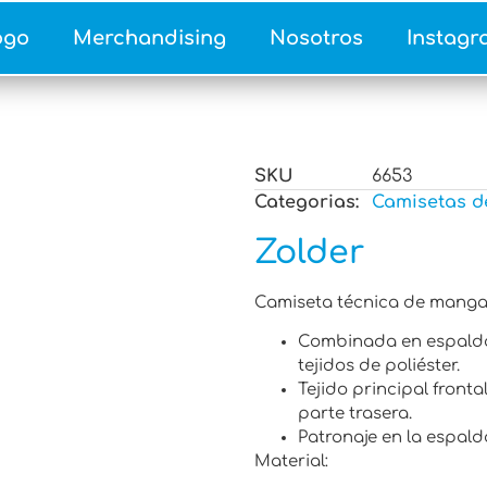
ogo
Merchandising
Nosotros
Instagr
SKU
6653
Categorias:
Camisetas d
Zolder
Camiseta técnica de manga 
Combinada en espald
tejidos de poliéster.
Tejido principal fronta
parte trasera.
Patronaje en la espald
Material: