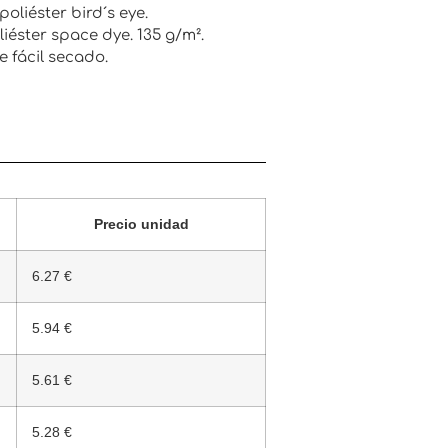
poliéster bird´s eye.
liéster space dye. 135 g/m².
 fácil secado.
Precio unidad
6.27 €
5.94 €
5.61 €
5.28 €